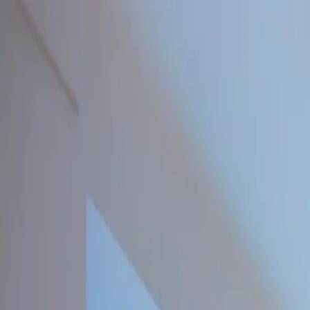
Идеал
Максимум
Главная
О нас
Услуги
Кейсы
Отзывы
Блог
Контакты
+7 (495) 321-55-22
Стоматология, которой
доверяют
Клиника «Идеал Максимум» у м. Кантемировская — работаем с
0
+
пациентов с 2002 года
0
врачей в штате
0
+
лет — опыт ведущих врачей
0
%