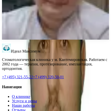
Камский Михаил Юрьевич
Стоматолог-терапевт
Макарычева Мария Викторовна
Стоматолог
Идеал Максимум
Стоматологическая клиника у м. Кантемировская. Работаем с
2002 года — терапия, протезирование, имплантация,
ортодонтия.
+7 (495) 321-55-22
+7 (499) 320-50-01
Навигация
О клинике
Услуги и цены
Наши работы
Отзывы