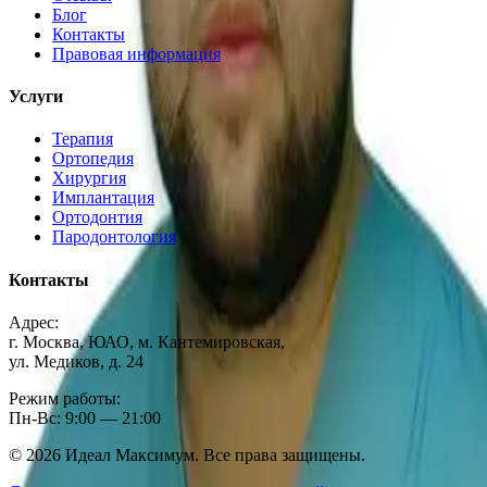
Блог
Контакты
Правовая информация
Услуги
Терапия
Ортопедия
Хирургия
Имплантация
Ортодонтия
Пародонтология
Контакты
Адрес:
г. Москва, ЮАО, м. Кантемировская,
ул. Медиков, д. 24
Режим работы:
Пн-Вс: 9:00 — 21:00
©
2026
Идеал Максимум. Все права защищены.