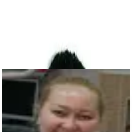
Идеал
Максимум
Главная
О нас
Услуги
Кейсы
Отзывы
Блог
Контакты
+7 (495) 321-55-22
Команда клиники
Корнилов Сергей Дмитриевич
стоматолог-ортопед
Другие врачи
Познакомьтесь с остальными специалистами нашей клиники
Силантьев Михаил Владимирович
Стоматолог-хирург, врач высшей категории
Камская Наталия Михайловна
Стоматолог-терапевт