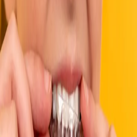
Читать далее →
Ортопедия
14 октября 2024 г.
Виниры: способ скрыть
несовершенства улыбки
Керамические виниры E-max, композитные реставрации или
люминиры — разбираем виды, показания, этапы установки и
реалистичные ожидания от процедуры.
Читать далее →
Ортодонтия
14 октября 2024 г.
Быстрое выравнивание зубов у
взрослых
Неправильный прикус — это не только эстетика, но и
здоровье ВНЧС, пародонта и ЖКТ. Разбираем методы
коррекции: брекеты, элайнеры, сроки и ретенционный
период.
Читать далее →
Профилактика
14 октября 2024 г.