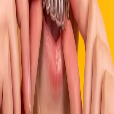
5 советов по профилактике кариеса
Кариес — не случайность, а результат нарушенного баланса
между деминерализацией и реминерализацией эмали.
Разбираем механизм заболевания и пять конкретных мер
защиты.
Читать далее →
Ортопедия
14 октября 2024 г.
Белоснежная улыбка с люминирами
Люминиры — ультратонкие керамические накладки, которые
в ряде случаев ставятся без обточки. Разбираем, кому они
подходят, чем отличаются от виниров и насколько обратима
процедура.
Читать далее →
Профилактика
14 октября 2024 г.
Зубная нить: почему она так важна