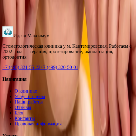
Зубная щётка очищает 60% поверхности зуба. Остальные 40%
— межзубные промежутки, где чаще всего начинается кариес.
Разбираем виды нитей, правильную технику и альтернативы.
Читать далее →
Идеал Максимум
Стоматологическая клиника у м. Кантемировская. Работаем с
2002 года — терапия, протезирование, имплантация,
ортодонтия.
+7 (495) 321-55-22
+7 (499) 320-50-01
Навигация
О клинике
Услуги и цены
Наши работы
Отзывы
Блог
Контакты
Правовая информация
Услуги