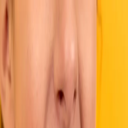
Идеал
Максимум
Главная
О нас
Услуги
Кейсы
Отзывы
Блог
Контакты
+7 (495) 321-55-22
Блог
Разбираем процедуры, объясняем терминологию и делимся
тем, что полезно знать до визита к стоматологу
Ортопедия
14 октября 2024 г.
Преимущества и недостатки зубных
мостов
Зубной мост — проверенный способ восстановить зубной ряд
без имплантации. Разбираем типы конструкций, материалы,
срок службы и ситуации, когда мост предпочтительнее
импланта.