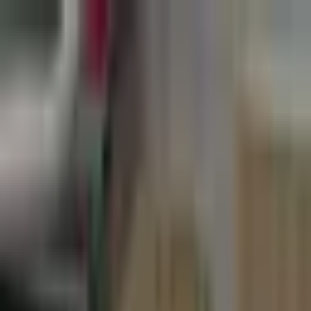
Идеал
Максимум
Главная
О нас
Услуги
Кейсы
Отзывы
Блог
Контакты
+7 (495) 321-55-22
Команда клиники
Силантьев Михаил Владимирович
Стоматолог-хирург, врач высшей категории