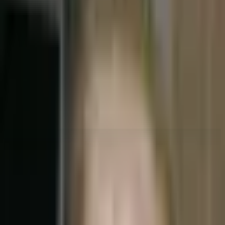
Стаж:
38+ лет
О враче
Челюстно-лицевой хирург высшей категории. Проводит
дентальную имплантацию (Alpha Bio, Osstem, Astra), костную
пластику, синус-лифтинг и атравматичное удаление
ретинированных зубов. Регулярно посещает международные
симпозиумы хирургов-имплантологов.
Образование