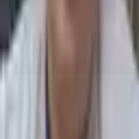
Курсы по установке дентальных имплантатов (Alpha
Bio, Osstem, Astra)
Другие врачи
Познакомьтесь с остальными специалистами нашей клиники
Корнилов Сергей Дмитриевич
стоматолог-ортопед
Камская Наталия Михайловна