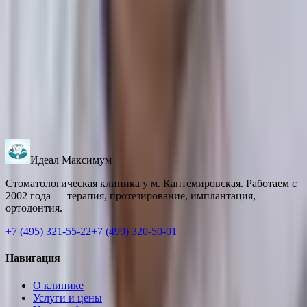
Стоматолог-терапевт
Камский Михаил Юрьевич
Стоматолог-терапевт
Макарычева Мария Викторовна
Стоматолог
Идеал Максимум
Стоматологическая клиника у м. Кантемировская. Работаем с
2002 года — терапия, протезирование, имплантация,
ортодонтия.
+7 (495) 321-55-22
+7 (499) 320-50-01
Навигация
О клинике
Услуги и цены